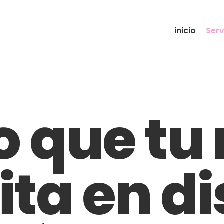
inicio
Serv
o que t
ita en di