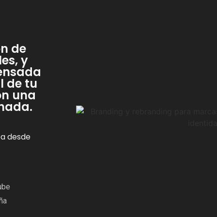
ón de
es, y
pensada
l de tu
on una
 nada.
za desde
ube
ña