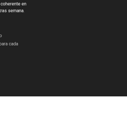
 coherente en
tras semana.
o
para cada